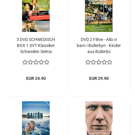
3 DVD SCHWEDISCH
DVD 2 Filme - Alla vi
BOX 1 SVT Klassiker
barn i Bullerbyn - Kinder
Schweden Selma
aus Bullerbü
Lagerlöf August
SCHWEDISCH - Astrid
Trettondagsafton NEU
Lindgren NEU
EUR 24.90
EUR 29.90