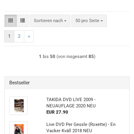
Sortieren nach
pro Seite
Sortieren nach
50 pro Seite
1
2
»
1
bis
50
(von insgesamt
85
)
Bestseller
TAKIDA DVD LIVE 2009 -
NEUAUFLAGE 2020 NEU
EUR 27.90
Live DVD Per Gessle (Roxette) - En
Vacker Kväll 2018 NEU