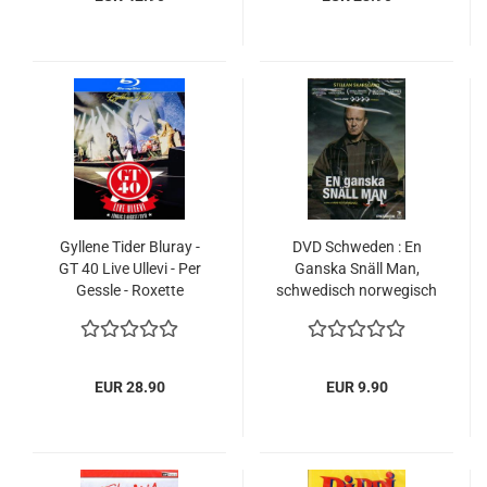
Gyllene Tider Bluray -
DVD Schweden : En
GT 40 Live Ullevi - Per
Ganska Snäll Man,
Gessle - Roxette
schwedisch norwegisch
Stellan Skarsgård, NEU
EUR 28.90
EUR 9.90