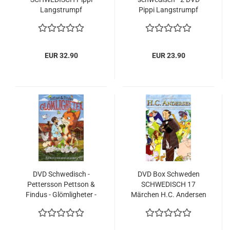
Langstrumpf
Pippi Langstrumpf
Långstrump 6 DVD
Långstrump TV-SERIE
BOX EINE DVD FEHLT !!
VOL. 3
EUR 32.90
EUR 23.90
DVD Schwedisch -
DVD Box Schweden
Pettersson Pettson &
SCHWEDISCH 17
Findus - Glömligheter -
Märchen H.C. Andersen
Kuddelmuddel -
NEU NEW
gebraucht