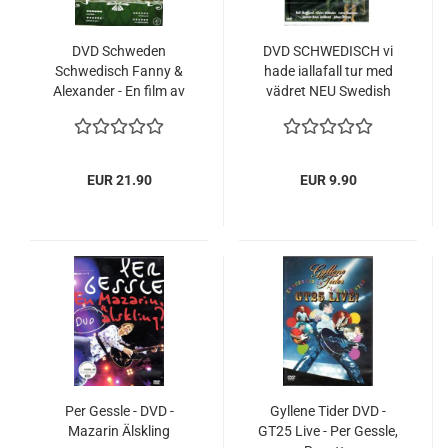
DVD Schweden
DVD SCHWEDISCH vi
Schwedisch Fanny &
hade iallafall tur med
Alexander - En film av
vädret NEU Swedish
Ingmar Bergman
NEW
EUR 21.90
EUR 9.90
Per Gessle - DVD -
Gyllene Tider DVD -
Mazarin Älskling
GT25 Live - Per Gessle,