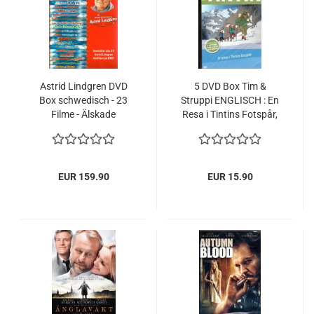
Astrid Lindgren DVD
5 DVD Box Tim &
Box schwedisch - 23
Struppi ENGLISCH : En
Filme - Älskade
Resa i Tintins Fotspår,
filmkassiker av Astrid
Tintin, plus Heft
LIndgren NEU
EUR 159.90
EUR 15.90