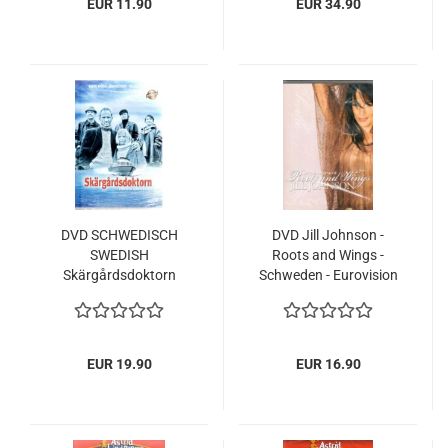
EUR 11.90
EUR 34.90
DVD SCHWEDISCH
DVD Jill Johnson -
SWEDISH
Roots and Wings -
Skärgårdsdoktorn
Schweden - Eurovision
Komplette 1.Staffel
Hela Säsong Season 1
EUR 19.90
EUR 16.90