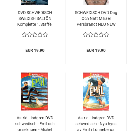
DVD SCHWEDISCH
SCHWEDISCH DVD Dag
SWEDISH SALTÖN
Och Natt Mikael
Komplette 1.Staffel
Persbrandt NEU NEW
Hela Säsong Season 1
NEU
EUR 19.90
EUR 19.90
Astrid Lindgren DVD
Astrid Lindgren DVD
schwedisch - Emil och
schwedisch - Nya hyss
griseknoen - Michel
av Emil i Lönneberga