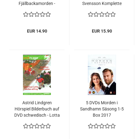
Fjällbackamorden -
Svensson Komplette
Strandridaren NEU
1.Staffel Säsong
Season 1
EUR 14.90
EUR 15.90
Astrid Lindgren
5 DVDs Morden i
Hörspiel Bilderbuch auf
Sandhamn Säsong 1-5
DVD schwedisch - Lotta
Box 2017
På Bråkmakargatan -
Krachmacherstrasse