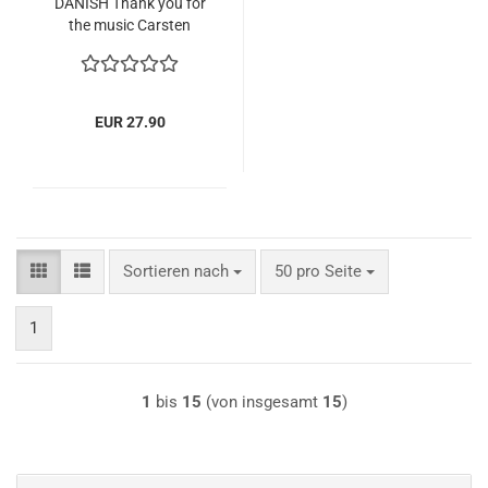
DANISH Thank you for
the music Carsten
Michael Laursen 2002
EUR 27.90
Sortieren nach
pro Seite
Sortieren nach
50 pro Seite
1
1
bis
15
(von insgesamt
15
)