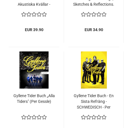
Akustiska Kvällar -
Sketches & Reflections.
Buch von Per Gessle
The English Part
signiert
EUR 39.90
EUR 34.90
Gyllene Tider Buch „Alla
Gyllene Tider Buch - En
Tiders" (Per Gessle)
Sista Refräng -
SCHWEDISCH - Per
Gessle - Roxette - 2019
NEU