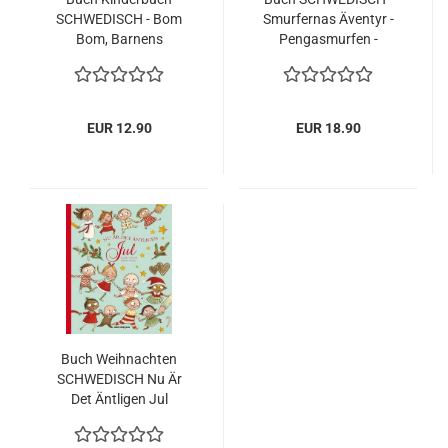
SCHWEDISCH - Bom
Smurfernas Äventyr -
Bom, Barnens
Pengasmurfen -
Älsklingar - NEU
Smurfen - Die
Schlümpfe
EUR 12.90
EUR 18.90
Buch Weihnachten
SCHWEDISCH Nu Är
Det Äntligen Jul
Geschichten Spiele
Lieder NEU