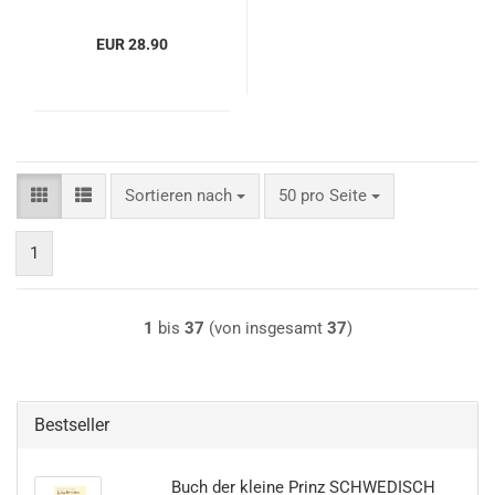
EUR 28.90
Sortieren nach
pro Seite
Sortieren nach
50 pro Seite
1
1
bis
37
(von insgesamt
37
)
Bestseller
Buch der kleine Prinz SCHWEDISCH