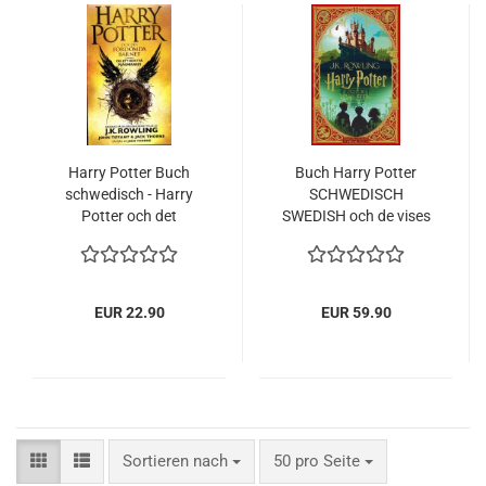
Harry Potter Buch
Buch Harry Potter
schwedisch - Harry
SCHWEDISCH
Potter och det
SWEDISH och de vises
Fördömda Barnet -
sten POP UP
J.K.Rowling -
Philosopher's Stone
Taschenbuch
EUR 22.90
EUR 59.90
Sortieren nach
pro Seite
Sortieren nach
50 pro Seite