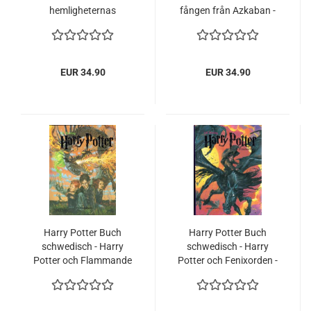
hemligheternas
fången från Azkaban -
kammare- 2025
2025 - neu
EUR 34.90
EUR 34.90
Harry Potter Buch
Harry Potter Buch
schwedisch - Harry
schwedisch - Harry
Potter och Flammande
Potter och Fenixorden -
Bägaren - J.K. Rowling
J.K. Rowling