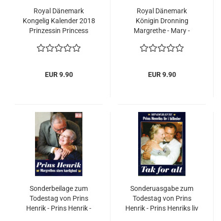
Royal Dänemark
Royal Dänemark
Kongelig Kalender 2018
Königin Dronning
Prinzessin Princess
Margrethe - Mary -
Mary Königin
Frederik - Kongehuset
Margrethe
2018 Teil 1
EUR 9.90
EUR 9.90
Sonderbeilage zum
Sonderuasgabe zum
Todestag von Prins
Todestag von Prins
Henrik - Prins Henrik -
Henrik - Prins Henriks liv
Margrethes store
i billeder - Tak for alt -