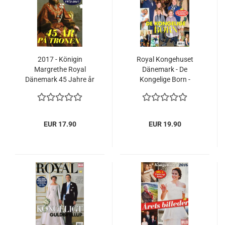
2017 - Königin
Royal Kongehuset
Margrethe Royal
Dänemark - De
Dänemark 45 Jahre år
Kongelige Born -
ar pa tronen
Prinzessin Mary,
Frederik, Königin
Margrethe
EUR 17.90
EUR 19.90