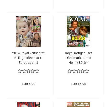
2014 Royal Zeitschrift
Royal Kongehuset
Beilage Dänemark -
Dänemark - Prins
Europas små
Henrik 80 år -
Prinsesser - Europas
Prinzessin Mary Prinz
kleine Prinzessinen
Frederik 2014 - Königin
Margrethe
EUR 5.90
EUR 15.90