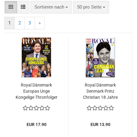
Sortieren nach
pro Seite
Sortieren nach
50 pro Seite
1
2
3
»
Royal Dänemark
Royal Dänemark
Europas Unge
Denmark Prinz
Kongelige Thronfolger
Christian 18 Jahre
Kinder Königskinder
Prinzessin Princess
Dänisch 2024
Mary 2023
EUR 17.90
EUR 13.90