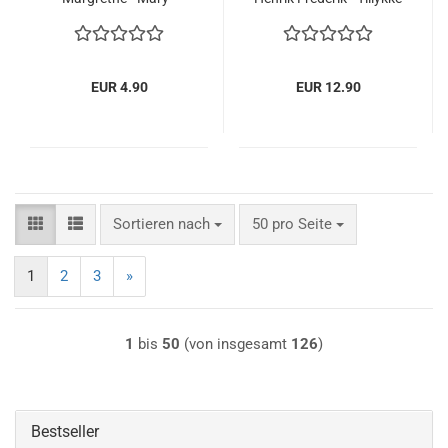
Frederik - Kongehuset
10. Hochzeitstag - 10
2014
års bryllupsdag
EUR 4.90
EUR 12.90
Sortieren nach
pro Seite
Sortieren nach
50 pro Seite
1
2
3
»
1
bis
50
(von insgesamt
126
)
Bestseller