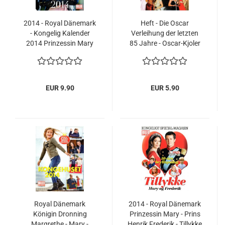
2014 - Royal Dänemark
Heft - Die Oscar
- Kongelig Kalender
Verleihung der letzten
2014 Prinzessin Mary
85 Jahre - Oscar-Kjoler
Königin Margrethe -
Gennem Tiden - Kleider
Frederik
Mode Dresses in 85
Jahren
EUR 9.90
EUR 5.90
Royal Dänemark
2014 - Royal Dänemark
Königin Dronning
Prinzessin Mary - Prins
Margrethe - Mary -
Henrik Frederik - Tillykke