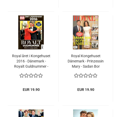
Royal året i Kongehuset
Royal Kongehuset
2016 - Dänemark -
Dänemark - Prinzessin
Royalt Guldnummer -
Mary - Sadan Bor
Prinzessin Mary,
Kongefamilien
Königin Margrethe
Amalienborg Margrethe
EUR 19.90
EUR 19.90