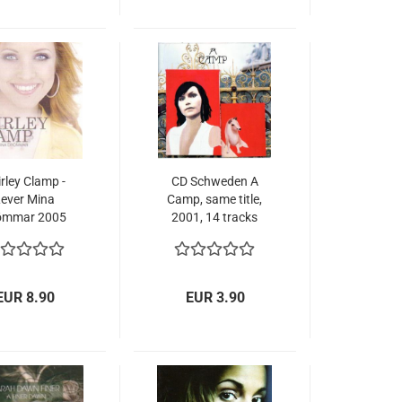
rley Clamp -
CD Schweden A
Lever Mina
Camp, same title,
ömmar 2005
2001, 14 tracks
chwedisch
EUR 8.90
EUR 3.90