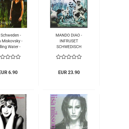
 Schweden -
MANDO DIAO -
a Miskovsky -
INFRUSET
lling Water -
SCHWEDISCH
den Release
2012 NEU NEW
2003
EUR 6.90
EUR 23.90