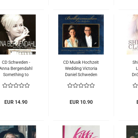
CD Schweden -
CD Musik Hochzeit
Shi
Anna Bergendahl
Wedding Victoria
Something to
Daniel Schweden
Dr
believe in, 2012
Bröllopsmusiken
s
NEU NEW
NEU NEW
Eurovision
EUR 14.90
EUR 10.90