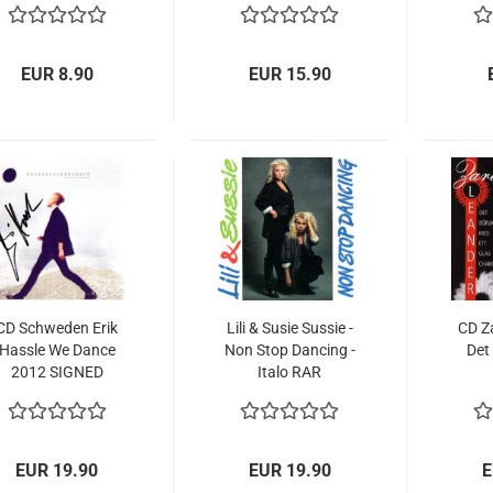
EUR 8.90
EUR 15.90
CD Schweden Erik
Lili & Susie Sussie -
CD Z
Hassle We Dance
Non Stop Dancing -
Det
2012 SIGNED
Italo RAR
C
S
EUR 19.90
EUR 19.90
E