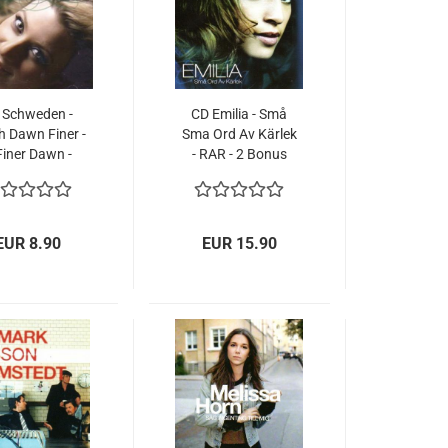
 Schweden -
CD Emilia - Små
h Dawn Finer -
Sma Ord Av Kärlek
Finer Dawn -
- RAR - 2 Bonus
difestivalen -
Tracks
2007
EUR 8.90
EUR 15.90