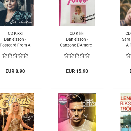
CD Kikki
CD Kikki
CD
Danielsson -
Danielsson -
Sara
Postcard From A
Canzone D'Amore -
A 
Painted Lady
1989
Melo
EUR 8.90
EUR 15.90