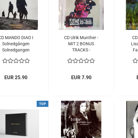
CD MANDO DIAO I
CD Ulrik Munther -
CD
Solnedgången
MIT 2 BONUS
Lis
Solnedgangen
TRACKS -
Fa
SCHWEDISCH
SOLDIERS -
Swe
2020 NEU + 5
Melodifestivalen
Bonussongs
2012
EUR 25.90
EUR 7.90
TOP