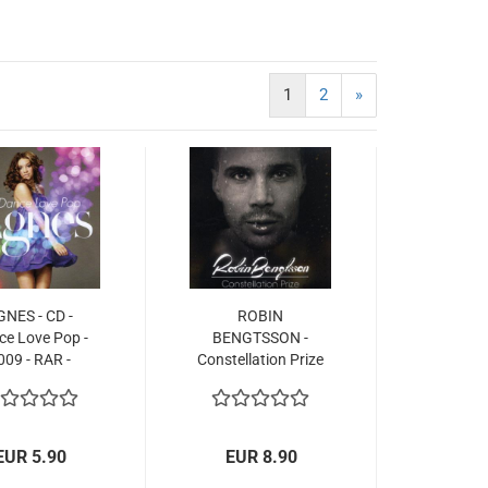
1
2
»
GNES - CD -
ROBIN
ce Love Pop -
BENGTSSON -
009 - RAR -
Constellation Prize
odifestivalen
- CD Single -
Eurovision
Schweden 2016
EUR 5.90
EUR 8.90