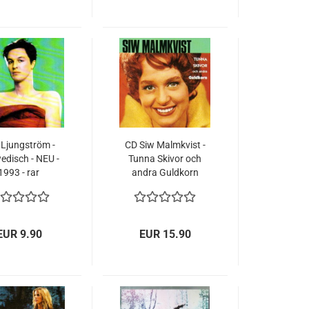
 Ljungström -
CD Siw Malmkvist -
edisch - NEU -
Tunna Skivor och
1993 - rar
andra Guldkorn
schwedisch
EUR 9.90
EUR 15.90