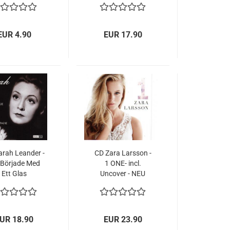
EUR 4.90
EUR 17.90
arah Leander -
CD Zara Larsson -
 Började Med
1 ONE- incl.
Ett Glas
Uncover - NEU
hampagne -
CHWEDISCH
UR 18.90
EUR 23.90