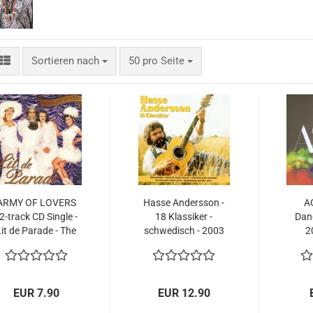
Sortieren nach
pro Seite
Sortieren nach
50 pro Seite
ARMY OF LOVERS
Hasse Andersson -
A
 2-track CD Single -
18 Klassiker -
Dan
Lit de Parade - The
schwedisch - 2003
2
rand Fatigue - rar
NEU -
Mel
Melodifestivalen
EUR 7.90
EUR 12.90