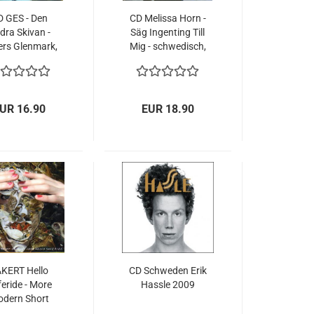
D GES - Den
CD Melissa Horn -
dra Skivan -
Säg Ingenting Till
rs Glenmark,
Mig - schwedisch,
Eriksson,
2009
trömstedt,
chwedisch
UR 16.90
EUR 18.90
KERT Hello
CD Schweden Erik
eride - More
Hassle 2009
dern Short
Stories