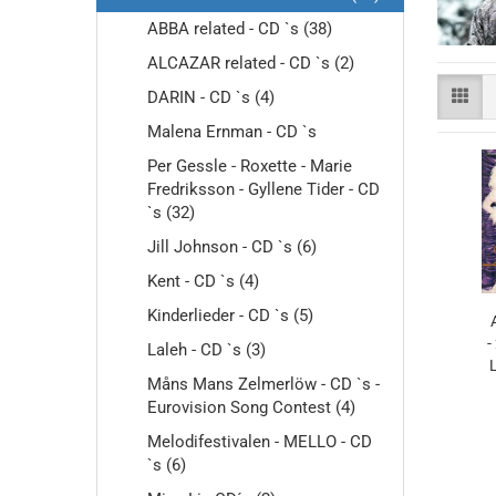
ABBA related - CD `s (38)
ALCAZAR related - CD `s (2)
DARIN - CD `s (4)
Malena Ernman - CD `s
Per Gessle - Roxette - Marie
Fredriksson - Gyllene Tider - CD
`s (32)
Jill Johnson - CD `s (6)
Kent - CD `s (4)
Kinderlieder - CD `s (5)
-
Laleh - CD `s (3)
Måns Mans Zelmerlöw - CD `s -
G
Eurovision Song Contest (4)
Melodifestivalen - MELLO - CD
`s (6)