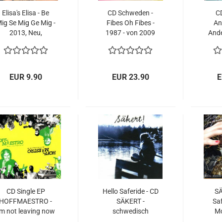
Elisa's Elisa - Be
CD Schweden -
C
ig Se Mig Ge Mig -
Fibes Oh Fibes -
An
2013, Neu,
1987 - von 2009
Ande
schwedisch
S
s
EUR 9.90
EUR 23.90
E
CD Single EP
Hello Saferide - CD
SÄ
HOFFMAESTRO -
SÄKERT -
Saf
'm not leaving now
schwedisch
Mo
, 2005, RAR RARE