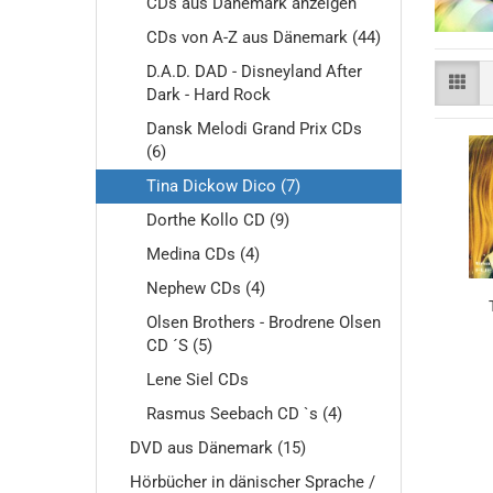
CDs aus Dänemark anzeigen
CDs von A-Z aus Dänemark (44)
D.A.D. DAD - Disneyland After
Dark - Hard Rock
Dansk Melodi Grand Prix CDs
(6)
Tina Dickow Dico (7)
Dorthe Kollo CD (9)
Medina CDs (4)
Nephew CDs (4)
Olsen Brothers - Brodrene Olsen
CD ´S (5)
Lene Siel CDs
Rasmus Seebach CD `s (4)
DVD aus Dänemark (15)
Hörbücher in dänischer Sprache /