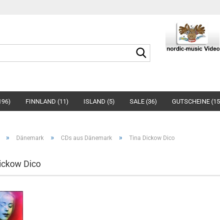
Suche...
96)
FINNLAND (11)
ISLAND (5)
SALE (36)
GUTSCHEINE (15
»
»
»
Dänemark
CDs aus Dänemark
Tina Dickow Dico
ickow Dico