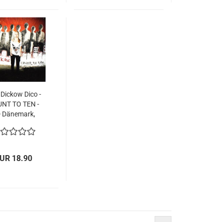
 Dickow Dico -
NT TO TEN -
 Dänemark,
2007
UR 18.90