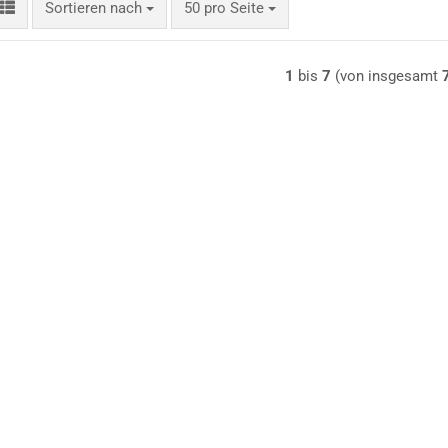
Sortieren nach
pro Seite
Sortieren nach
50 pro Seite
1
bis
7
(von insgesamt