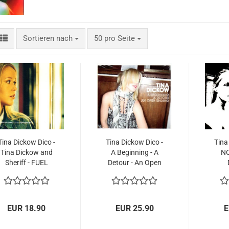
Sortieren nach
pro Seite
Sortieren nach
50 pro Seite
Tina Dickow Dico -
Tina Dickow Dico -
Tina
Tina Dickow and
A Beginning - A
NO
Sheriff - FUEL
Detour - An Open
Ending - 3 CD 2008
EUR 18.90
EUR 25.90
E