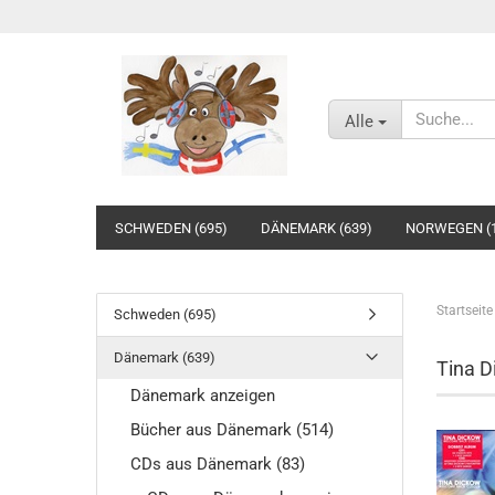
Alle
SCHWEDEN (695)
DÄNEMARK (639)
NORWEGEN (1
Startseite
Schweden (695)
Dänemark (639)
Tina D
Dänemark anzeigen
Bücher aus Dänemark (514)
CDs aus Dänemark (83)