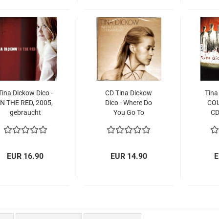
Tina Dickow Dico -
CD Tina Dickow
Tina
IN THE RED, 2005,
Dico - Where Do
COU
gebraucht
You Go To
CD
Disappear , 2012,
NEU
EUR 16.90
EUR 14.90
E