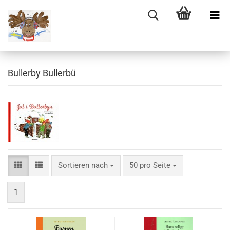
Bullerby Bullerbü
Sortieren nach
pro Seite
Sortieren nach
50 pro Seite
1