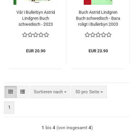
Vår i Bullerbyn Astrid
Buch Astrid Lindgren
Lindgren Buch
Buch schwedisch - Bara
schwedisch - 2023
roligt i Bullerbyn 2003
EUR 20.90
EUR 23.90
Sortieren nach
pro Seite
Sortieren nach
50 pro Seite
1
1
bis
4
(von insgesamt
4
)