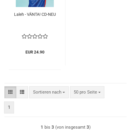
Laleh - VÄNTA! CD-NEU
EUR 24.90
Sortieren nach
pro Seite
Sortieren nach
50 pro Seite
1
1
bis
3
(von insgesamt
3
)